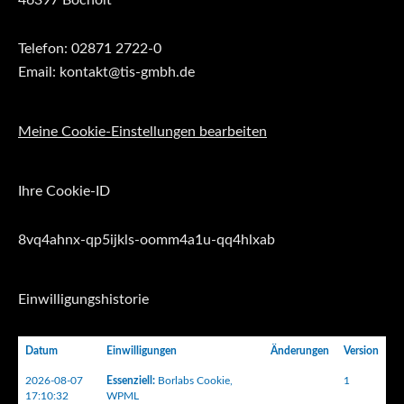
Telefon: 02871 2722-0
Email: kontakt@tis-gmbh.de
Meine Cookie-Einstellungen bearbeiten
Ihre Cookie-ID
8vq4ahnx-qp5ijkls-oomm4a1u-qq4hlxab
Einwilligungshistorie
Datum
Einwilligungen
Änderungen
Version
2026-08-07
Essenziell
:
Borlabs Cookie
,
1
17:10:32
WPML