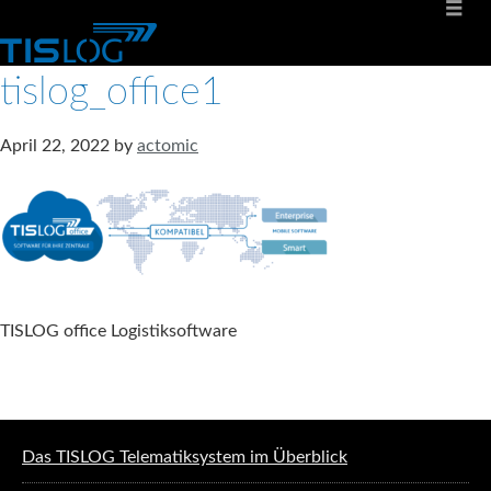
tislog_office1
April 22, 2022
by
actomic
TISLOG office Logistiksoftware
Software solutions for logistics
Das TISLOG Telematiksystem im Überblick