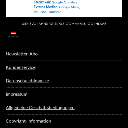
Statistiken
:
Google Analytics
Externe Medien
:
Google Maps
,
YouTube
,
Turnstile
UID: 8VQ4AHNX-QP5IJKLS-OOMM4A1U-QQ4HLXAB
Newsletter-Abo
Kundenservice
Datenschutzhinweise
Impressum
Allgemeine Geschäftsbedingungen
Copyright-Information